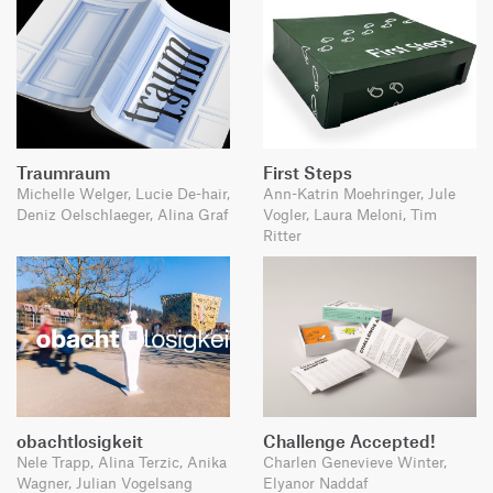
Traumraum
First Steps
Michelle Welger, Lucie De-hair,
Ann-Katrin Moehringer, Jule
Deniz Oelschlaeger, Alina Graf
Vogler, Laura Meloni, Tim
Ritter
obachtlosigkeit
Challenge Accepted!
Nele Trapp, Alina Terzic, Anika
Charlen Genevieve Winter,
Wagner, Julian Vogelsang
Elyanor Naddaf