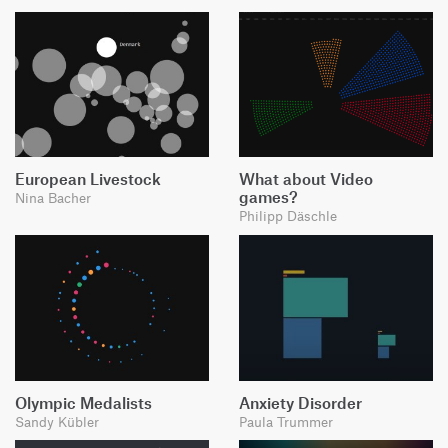
European Livestock
What about Video
games?
Nina Bacher
Philipp Däschle
Olympic Medalists
Anxiety Disorder
Sandy Kübler
Paula Trummer