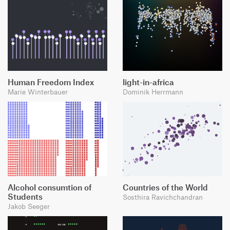
Human Freedom Index
light-in-africa
Marie Winterbauer
Dominik Herrmann
Alcohol consumtion of
Countries of the World
Students
Sosthira Ravichchandran
Jakob Seeger