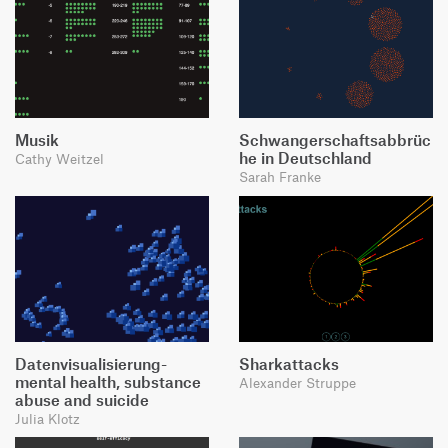
Musik
Schwangerschaftsabbrüc
he in Deutschland
Cathy Weitzel
Sarah Franke
Datenvisualisierung-
Sharkattacks
mental health, substance
Alexander Struppe
abuse and suicide
Julia Klotz