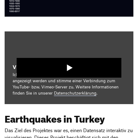
Produktgestaltung B.A.
Transfer und Kooperation
Strategische Gestaltung M.A.
Video starten
Ich bin damit einverstanden, dass mir die Medieninhalte
angezeigt werden und stimme einer Verbindung zum
YouTube- bzw. Vimeo-Server zu. Weitere Informationen
finden Sie in unserer
Datenschutzerklärung
.
Earthquakes in Turkey
Das Ziel des Projektes war es, einen Datensatz interaktiv zu
visualisieren. Dieses Projekt beschäftigt sich mit den