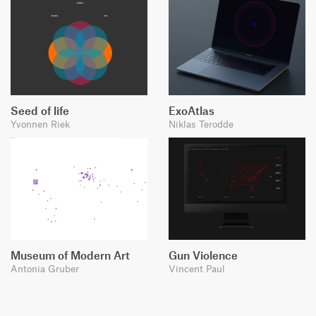
Seed of life
ExoAtlas
Yvonnen Riek
Niklas Terodde
Museum of Modern Art
Gun Violence
Antonia Gruber
Vincent Paul