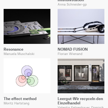
Anna Schneider-gp
Resonance
NOMAD FUSION
Manuela Muschalski
Florian Wienand
The effect method
Leergut-Wir recyceln den
Einzelhandel
Moritz Hartstang
Valentin Felgenhauer, Dominik