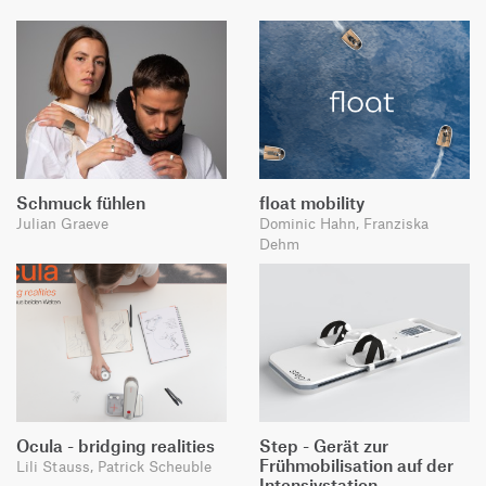
Schmuck fühlen
float mobility
Julian Graeve
Dominic Hahn, Franziska
Dehm
Ocula - bridging realities
Step - Gerät zur
Frühmobilisation auf der
Lili Stauss, Patrick Scheuble
Intensivstation