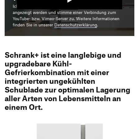
Produktgestaltung B.A.
Transfer und Kooperation
Ich bin damit einverstanden, dass mir die Medieninhalte
Strategische Gestaltung M.A.
angezeigt werden und stimme einer Verbindung zum
YouTube- bzw. Vimeo-Server zu. Weitere Informationen
finden Sie in unserer
Datenschutzerklärung
.
Schrank+ ist eine langlebige und
upgradebare Kühl-
Gefrierkombination mit einer
integrierten ungekühlten
Schublade zur optimalen Lagerung
aller Arten von Lebensmitteln an
einem Ort.