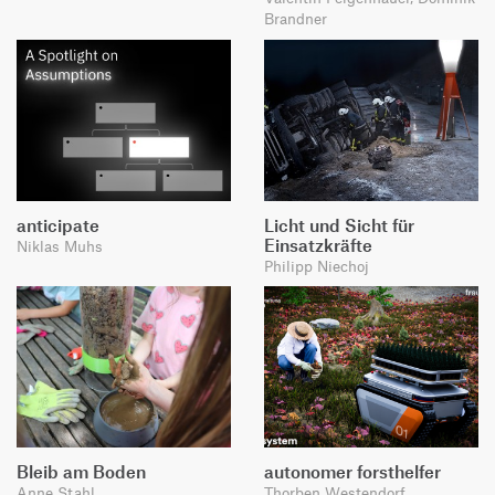
Brandner
anticipate
Licht und Sicht für
Einsatzkräfte
Niklas Muhs
Philipp Niechoj
Bleib am Boden
autonomer forsthelfer
Anne Stahl
Thorben Westendorf