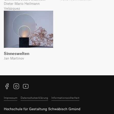
Dieter Mario Heilmann
Velázquez
Sinneswelten
Jan Martinov
Facebook
Instagram
YouTube
Impressum
Datenschutzerklärung
Informationssicherheit
Hochschule für Gestaltung Schwäbisch Gmünd