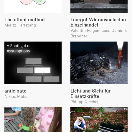
The effect method
Leergut-Wir recyceln den
Einzelhandel
Moritz Hartstang
Valentin Felgenhauer, Dominik
Brandner
anticipate
Licht und Sicht für
Einsatzkräfte
Niklas Muhs
Philipp Niechoj