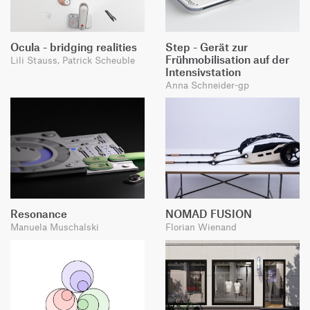
Ocula - bridging realities
Step - Gerät zur
Frühmobilisation auf der
Lili Stauss, Patrick Scheuble
Intensivstation
Anna Schneider-gp
Resonance
NOMAD FUSION
Manuela Muschalski
Florian Wienand