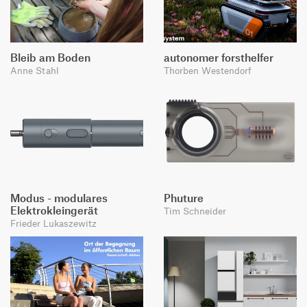
Bleib am Boden
autonomer forsthelfer
Anne Stahl
Thorben Westendorf
Modus - modulares
Phuture
Elektrokleingerät
Tim Schneider
Frieder Lukaszewitz