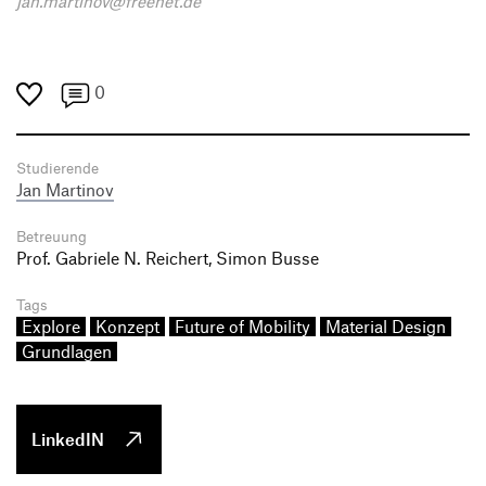
jan.martinov@freenet.de
0
Studierende
Jan Martinov
Betreuung
Prof. Gabriele N. Reichert, Simon Busse
Tags
Explore
Konzept
Future of Mobility
Material Design
Grundlagen
LinkedIN