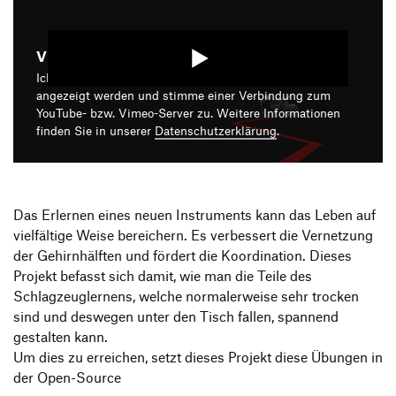
Produktgestaltung B.A.
Transfer und Kooperation
Strategische Gestaltung M.A.
Video starten
Ich bin damit einverstanden, dass mir die Medieninhalte
angezeigt werden und stimme einer Verbindung zum
YouTube- bzw. Vimeo-Server zu. Weitere Informationen
finden Sie in unserer
Datenschutzerklärung
.
Das Erlernen eines neuen Instruments kann das Leben auf
vielfältige Weise bereichern. Es verbessert die Vernetzung
der Gehirnhälften und fördert die Koordination. Dieses
Projekt befasst sich damit, wie man die Teile des
Schlagzeuglernens, welche normalerweise sehr trocken
sind und deswegen unter den Tisch fallen, spannend
gestalten kann.
Um dies zu erreichen, setzt dieses Projekt diese Übungen in
der Open-Source