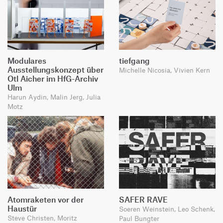
Modulares
tiefgang
Ausstellungskonzept über
Michelle Nicosia, Vivien Kern
Otl Aicher im HfG-Archiv
Ulm
Harun Aydin, Malin Jerg, Julia
Motz
Atomraketen vor der
SAFER RAVE
Haustür
Soeren Weinstein, Leo Schenk,
Steve Christen, Moritz
Paul Bungter