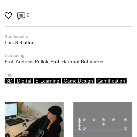
0
Studierende
Luis Schatton
Betreuung
Prof. Andreas Pollok, Prof. Hartmut Bohnacker
Tags
3D
Digital
E-Learning
Game Design
Gamification