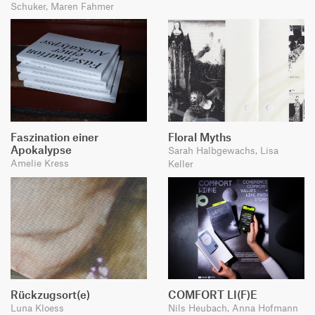
Schuker, Maren Fahmer
Faszination einer
Floral Myths
Apokalypse
Sarah Halbgewachs, Lisa
Amelie Kress
Keller
Rückzugsort(e)
COMFORT LI(F)E
Luna Kloess
Nils Heubach, Anna Hofmann