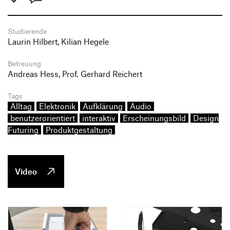
Studierende
Laurin Hilbert, Kilian Hegele
Betreuung
Andreas Hess, Prof. Gerhard Reichert
Tags
Alltag
Elektronik
Aufklärung
Audio
benutzerorientiert
interaktiv
Erscheinungsbild
Design
Futuring
Produktgestaltung
Video