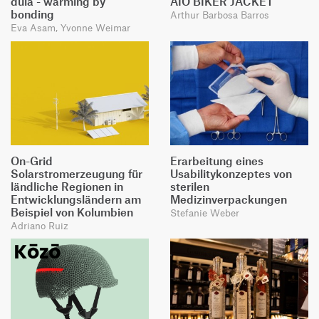
dula - warming by
AIO BIKER JACKET
bonding
Arthur Barbosa Barros
Eva Asam, Yvonne Weimar
On-Grid
Erarbeitung eines
Solarstromerzeugung für
Usabilitykonzeptes von
ländliche Regionen in
sterilen
Entwicklungsländern am
Medizinverpackungen
Beispiel von Kolumbien
Stefanie Weber
Adriano Ruiz