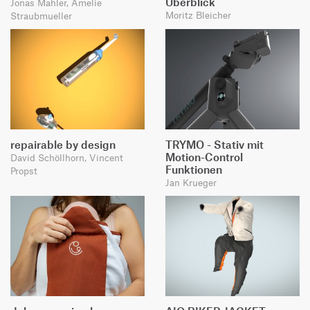
Überblick
Jonas Mahler, Amelie
Moritz Bleicher
Straubmueller
repairable by design
TRYMO - Stativ mit
Motion-Control
David Schöllhorn, Vincent
Funktionen
Propst
Jan Krueger