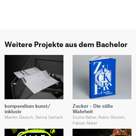
Weitere Projekte aus dem Bachelor
kompendium kunst/
Zucker – Die süße
inklusiv
Wahrheit
Marlén Deusch, Selina Gerlach
Giulia Neher, Robin Stumm,
Fabian Maier