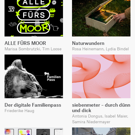
ALLE FÜRS MOOR
Naturwundern
Marisa Sombrutzki, Tim Loose
Rosa Heinemann, Lydia Bindel
Der digitale Familienpass
siebenmeter – durch dünn
und dick
Friederike Haug
Antonia Dongus, Isabel Maier,
Samira Niedermayer