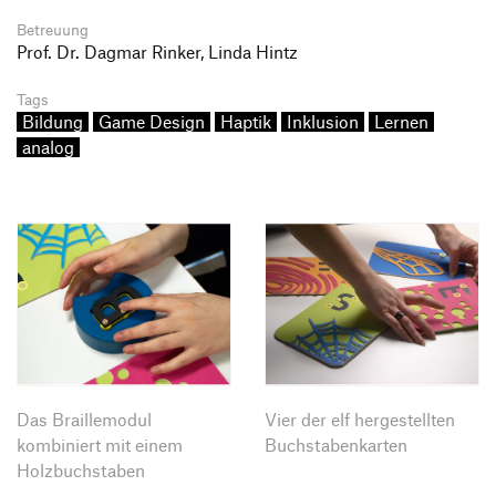
Betreuung
Prof. Dr. Dagmar Rinker, Linda Hintz
Tags
Bildung
Game Design
Haptik
Inklusion
Lernen
analog
Das Braillemodul
Vier der elf hergestellten
kombiniert mit einem
Buchstabenkarten
Holzbuchstaben