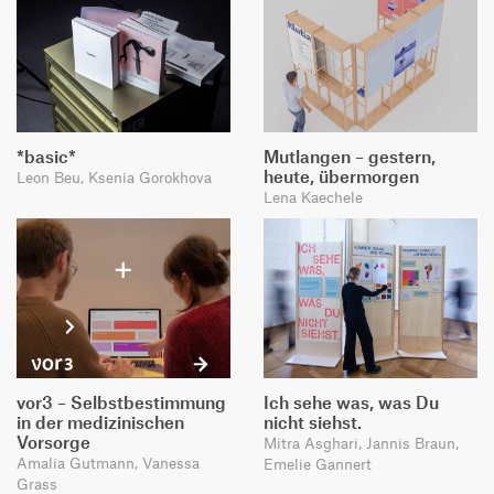
*basic*
Mutlangen – gestern,
heute, übermorgen
Leon Beu, Ksenia Gorokhova
Lena Kaechele
vor3 – Selbstbestimmung
Ich sehe was, was Du
in der medizinischen
nicht siehst.
Vorsorge
Mitra Asghari, Jannis Braun,
Amalia Gutmann, Vanessa
Emelie Gannert
Grass