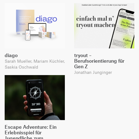
diago
tryout –
Berufsorientierung für
Sarah Mueller, Mariam Küchler,
Gen Z
Saskia Oschwald
Jonathan Junginger
Escape Adventure: Ein
Erlebnisspiel für
Jugendliche zum