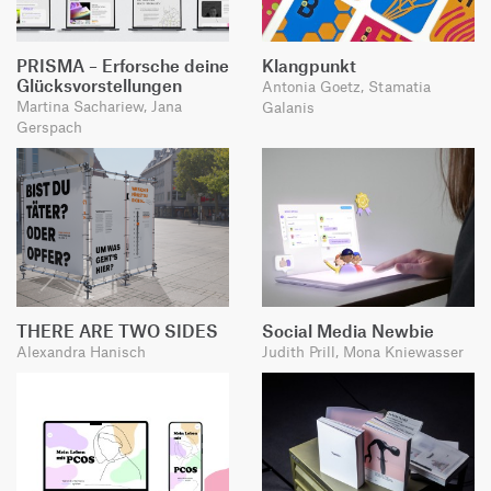
PRISMA – Erforsche deine
Klangpunkt
Glücksvorstellungen
Antonia Goetz, Stamatia
Martina Sachariew, Jana
Galanis
Gerspach
THERE ARE TWO SIDES
Social Media Newbie
Alexandra Hanisch
Judith Prill, Mona Kniewasser