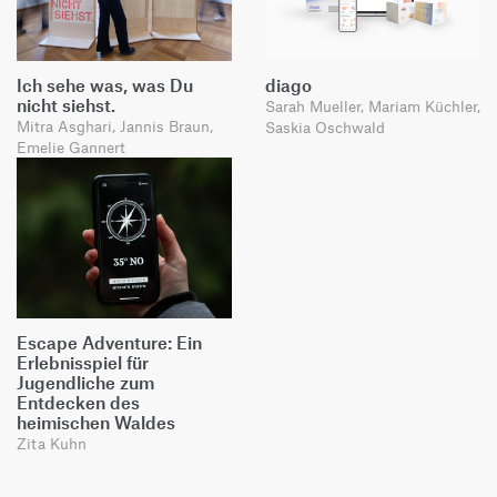
Ich sehe was, was Du
diago
nicht siehst.
Sarah Mueller, Mariam Küchler,
Mitra Asghari, Jannis Braun,
Saskia Oschwald
Emelie Gannert
Escape Adventure: Ein
Erlebnisspiel für
Jugendliche zum
Entdecken des
heimischen Waldes
Zita Kuhn