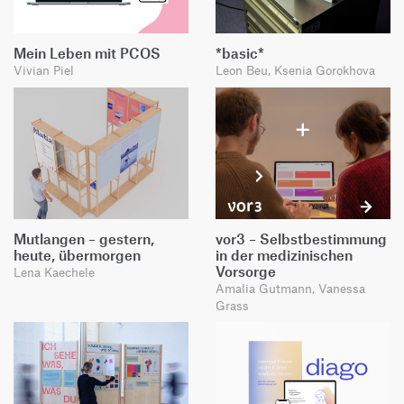
Mein Leben mit PCOS
*basic*
Vivian Piel
Leon Beu, Ksenia Gorokhova
Mutlangen – gestern,
vor3 – Selbstbestimmung
heute, übermorgen
in der medizinischen
Vorsorge
Lena Kaechele
Amalia Gutmann, Vanessa
Grass