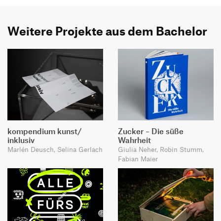
Weitere Projekte aus dem Bachelor
kompendium kunst/
Zucker – Die süße
inklusiv
Wahrheit
Marlén Deusch, Selina Gerlach
Giulia Neher, Robin Stumm,
Fabian Maier