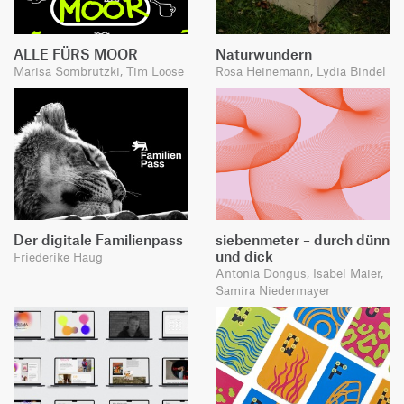
ALLE FÜRS MOOR
Naturwundern
Marisa Sombrutzki, Tim Loose
Rosa Heinemann, Lydia Bindel
Der digitale Familienpass
siebenmeter – durch dünn
und dick
Friederike Haug
Antonia Dongus, Isabel Maier,
Samira Niedermayer