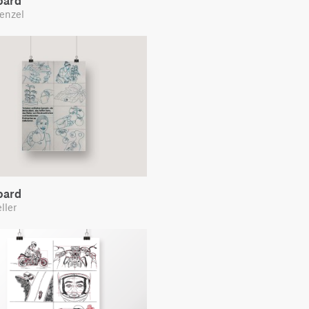
oard
enzel
oard
ller