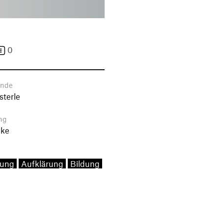
0
ende
terle
ng
uke
nung
Aufklärung
Bildung