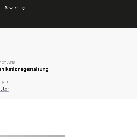
Bewerbung
 of Arts
ikations­gestaltung
rjahr
ster