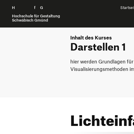
H
Zum Seiteninhalt springen
f
G
Startsei
Hochschule für Gestaltung
Schwäbisch Gmünd
Inhalt des Kurses
Darstellen 1
hier werden Grundlagen für
Visualisierungsmethoden im
Lichteinf