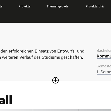
te
Projekte
Themengebiete
Projektarchiv
Bachelor
 den erfolgreichen Einsatz von Entwurfs- und
Kommun
 weiteren Verlauf des Studiums geschaffen.
Semeste
1. Seme
all