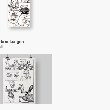
rkrankungen
lf