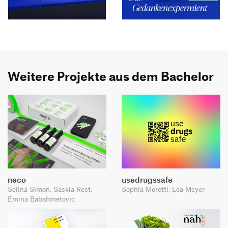
Weitere Projekte aus dem Bachelor
neco
usedrugssafe
Selina Simon, Saskia Rest,
Sophia Moretti, Lea Meyer
Emina Babahmetovic