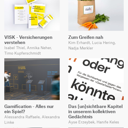
VISK - Versicherungen
Zum Greifen nah
verstehen
Kim Erhardt, Lucia Hering,
Isabel Thiel, Annika Neher,
Nadja Merkler
Timo Kupferschmidt
Gamification - Alles nur
Das [un]sichtbare Kapitel
ein Spiel?
in unserem kollektiven
Gedächtnis
Alessandra Raffaele, Alexandra
Ayse Erzeybek, Hanife Keles
Linke