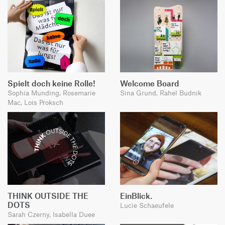
Spielt doch keine Rolle!
Welcome Board
Sophia Munding, Rosemarie
Sina Grund, Rahel Budnik
Mac, Lois Proksch
THINK OUTSIDE THE
EinBlick.
DOTS
Lucie Schaeufele
Sarah Czerny, Isabella Duee