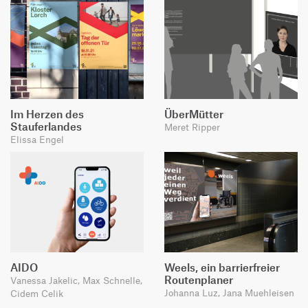
Im Herzen des
ÜberMütter
Stauferlandes
Meret Ripper
Elissa Engel
AIDO
Weels, ein barrierfreier
Routenplaner
Vanessa Jakelic, Max Schnelle,
Johanna Luz, Jana Muehleisen
Cidem Celik