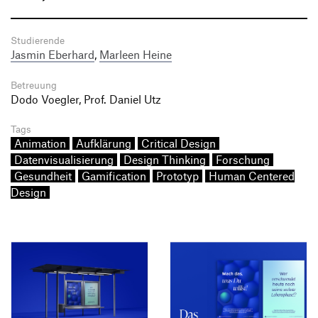
Studierende
Jasmin Eberhard
,
Marleen Heine
Betreuung
Dodo Voegler, Prof. Daniel Utz
Tags
Animation
Aufklärung
Critical Design
Datenvisualisierung
Design Thinking
Forschung
Gesundheit
Gamification
Prototyp
Human Centered
Design