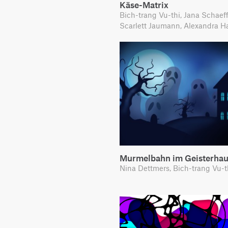
Käse-Matrix
Bich-trang Vu-thi, Jana Schaeff
Scarlett Jaumann, Alexandra H
Murmelbahn im Geisterha
Nina Dettmers, Bich-trang Vu-t