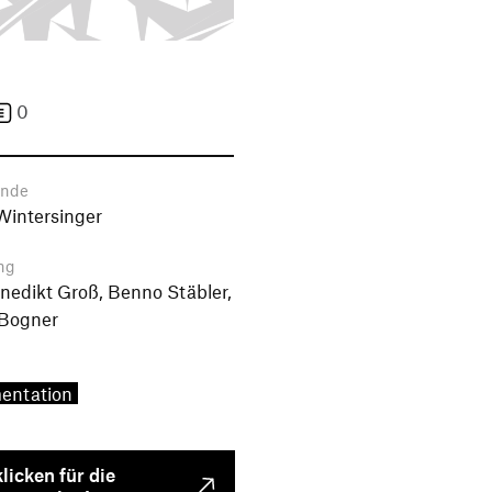
0
ende
Wintersinger
ng
enedikt Groß, Benno Stäbler,
 Bogner
entation
klicken für die