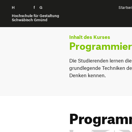
H
Zum Seiteninhalt springen
f
G
Startsei
Hochschule für Gestaltung
Schwäbisch Gmünd
Inhalt des Kurses
Programmiert
Die Studierenden lernen die
grundlegende Techniken de
Denken kennen.
Programm