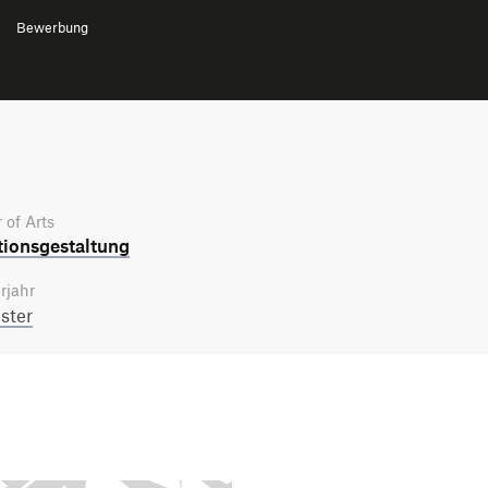
Bewerbung
 of Arts
tions­gestaltung
rjahr
ster