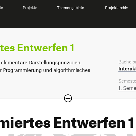
te
Projekte
Themengebiete
Projektarchiv
es Entwerfen 1
Bachelor
 elementare Darstellungsprinzipien,
Interak
r Programmierung und algorithmisches
Semeste
1. Seme
iertes Entwerfen 1