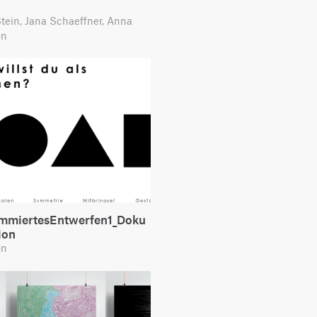
tein, Jana Schaeffner, Anna
on
mmiertesEntwerfen1_Doku
ion
on