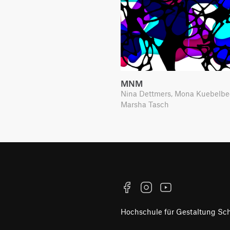
MNM
Nina Dettmers, Mona Kuebelbe
Marsha Tasch
Facebook
Instagram
YouTube
Hochschule für Gestaltung S