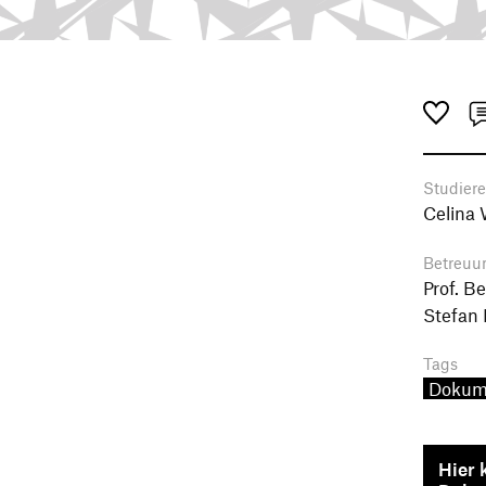
Studier
Celina 
Betreuu
Prof. B
Stefan
Tags
Dokum
Hier 