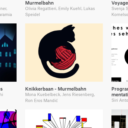
Murmelbahn
Voyage
ner,
Olivia Regattieri, Emily Kuehl, Lukas
Svenja S
aramia
Speidel
Kornels
us
Knikkerbaan - Murmelbahn
Progra
mentat
hi
Mona Kuebelbeck, Jens Riesenberg,
Siri Ant
Ron Eros Mandić