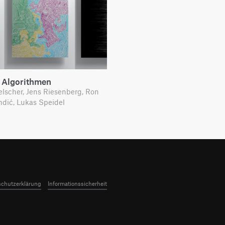
– Algorithmen
lscher, Jens Riesenberg, Ron
dić, Lukas Speidel
chutzerklärung
Informationssicherheit