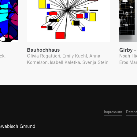
Bauhochhaus
Girby 
ck,
Olivia Regattieri, Emily Kuehl, Anna
Noah Hie
Kornelson, Isabell Kaletka, Svenja Stein
Eros Man
Impressum
Datens
chwäbisch Gmünd