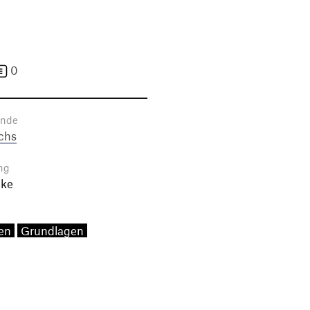
0
ende
chs
ng
uke
en
Grundlagen