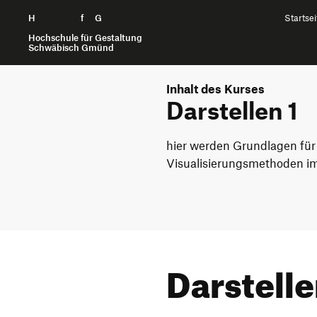
H
Zum Seiteninhalt springen
f
G
Startsei
Hochschule für Gestaltung
Schwäbisch Gmünd
Inhalt des Kurses
Darstellen 1
hier werden Grundlagen für
Visualisierungsmethoden im
Darstelle