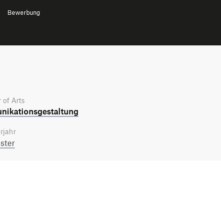
Bewerbung
 of Arts
ikations­gestaltung
rjahr
ster