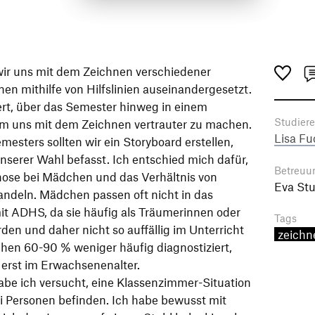
ir uns mit dem Zeichnen verschiedener
n mithilfe von Hilfslinien auseinandergesetzt.
rt, über das Semester hinweg in einem
Studier
m uns mit dem Zeichnen vertrauter zu machen.
Lisa Fu
esters sollten wir ein Storyboard erstellen,
serer Wahl befasst. Ich entschied mich dafür,
Betreuu
se bei Mädchen und das Verhältnis von
Eva St
deln. Mädchen passen oft nicht in das
mit ADHS, da sie häufig als Träumerinnen oder
Tags
en und daher nicht so auffällig im Unterricht
zeichn
en 60-90 % weniger häufig diagnostiziert,
t erst im Erwachsenenalter.
abe ich versucht, eine Klassenzimmer-Situation
wei Personen befinden. Ich habe bewusst mit