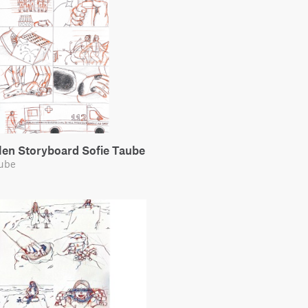
len Storyboard Sofie Taube
aube