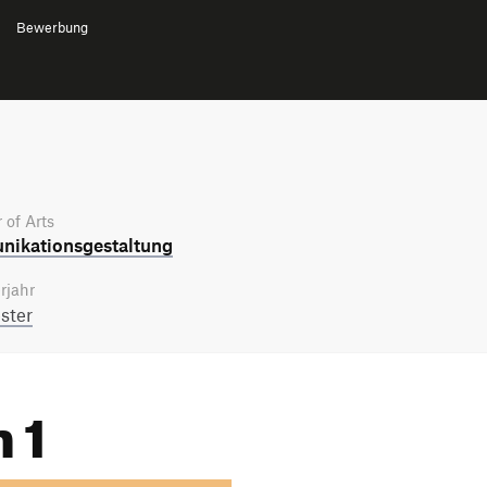
Bewerbung
 of Arts
ikations­gestaltung
rjahr
ster
 1