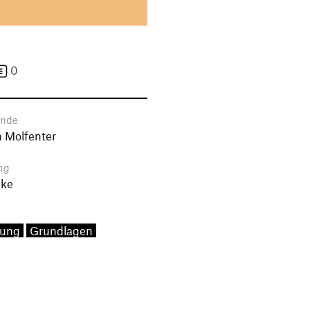
0
ende
 Molfenter
ng
uke
nung
Grundlagen