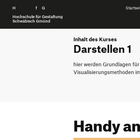
H
Zum Seiteninhalt springen
f
G
Startsei
Hochschule für Gestaltung
Schwäbisch Gmünd
Inhalt des Kurses
Darstellen 1
hier werden Grundlagen für
Visualisierungsmethoden im
Handy am 