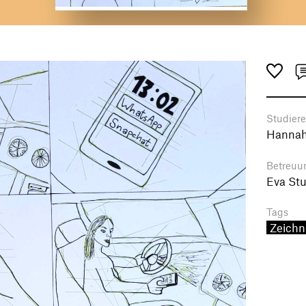
Studier
Hannah
Betreuu
Eva St
Tags
Zeich