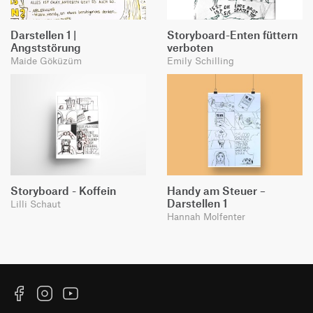
Darstellen 1 |
Storyboard-Enten füttern
Angststörung
verboten
Maide Göküzüm
Emily Schilling
Storyboard - Koffein
Handy am Steuer –
Darstellen 1
Lilli Schaut
Hannah Molfenter
Facebook
Instagram
YouTube