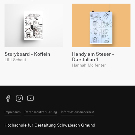
Storyboard - Koffein
Handy am Steuer –
Darstellen 1
Lilli Schaut
Hannah Molfenter
Facebook
Instagram
YouTube
Impressum
Datenschutzerklärung
Informationssicherheit
Hochschule für Gestaltung Schwäbisch Gmünd