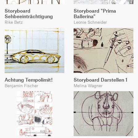
Storyboard
Storyboard "Prima
Sehbeeinträchtigung
Ballerina"
Rike Betz
Leonie Schneider
Achtung Tempolimit!
Storyboard Darstellen 1
Benjamin Fischer
Melina Wagner