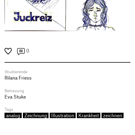
0
Studierende
Rilana Friess
Betreuung
Eva Stuke
Tags
analog
Zeichnung
Illustration
Krankheit
zeichnen