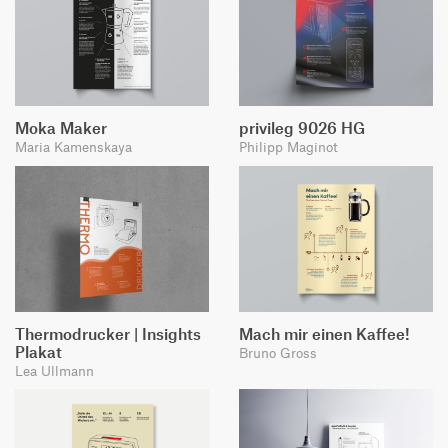
Moka Maker
privileg 9026 HG
Maria Kamenskaya
Philipp Maginot
Thermodrucker | Insights
Mach mir einen Kaffee!
Plakat
Bruno Gross
Lea Ullmann