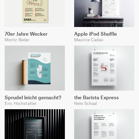
70er Jahre Wecker
Apple iPod Shuffle
Moritz Beder
Maurice Cadau
Sprudel leicht gemacht?
the Barista Express
Eric Hochstatter
Nele Schaal