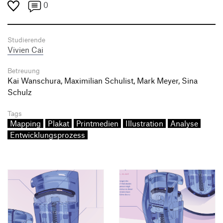
0
Studierende
Vivien Cai
Betreuung
Kai Wanschura, Maximilian Schulist, Mark Meyer, Sina
Schulz
Tags
Mapping
Plakat
Printmedien
Illustration
Analyse
Entwicklungsprozess