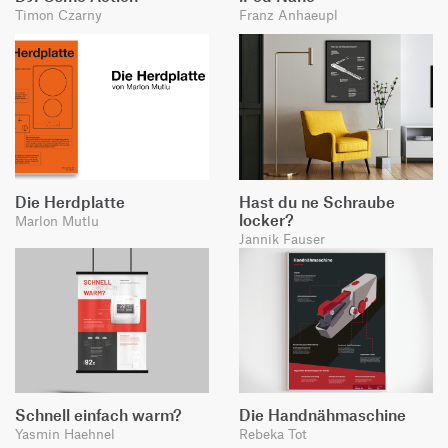
Timon Czarny
Franz Anhaeupl
Die Herdplatte
Hast du ne Schraube
locker?
Marlon Mutlu
Jannik Fauser
Schnell einfach warm?
Die Handnähmaschine
Yasmin Haehnel
Rebeka Tot