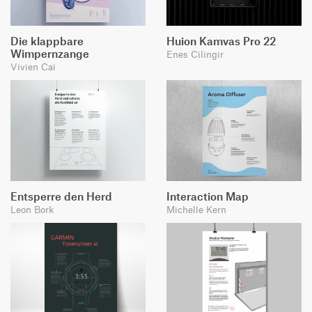
Die klappbare
Huion Kamvas Pro 22
Wimpernzange
Enes Cilingir
Vivien Cai
Entsperre den Herd
Interaction Map
Leon Bork
Michelle Kern