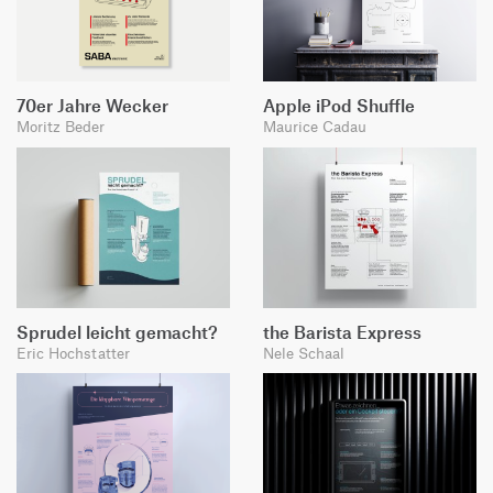
70er Jahre Wecker
Apple iPod Shuffle
Moritz Beder
Maurice Cadau
Sprudel leicht gemacht?
the Barista Express
Eric Hochstatter
Nele Schaal