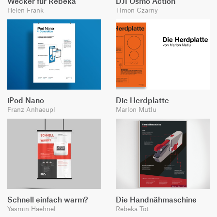
Wecker für Rebeka
DJI Osmo Action
Helen Frank
Timon Czarny
iPod Nano
Die Herdplatte
Franz Anhaeupl
Marlon Mutlu
Schnell einfach warm?
Die Handnähmaschine
Yasmin Haehnel
Rebeka Tot