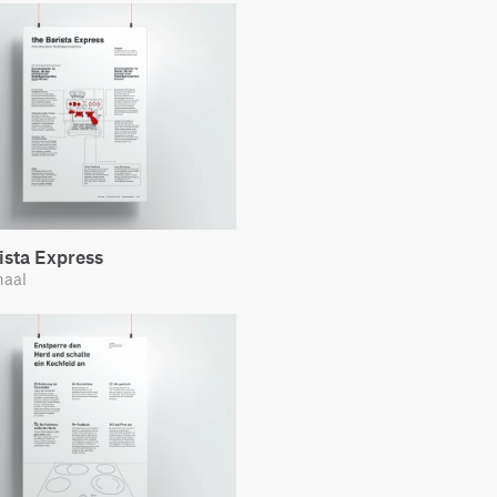
ista Express
haal