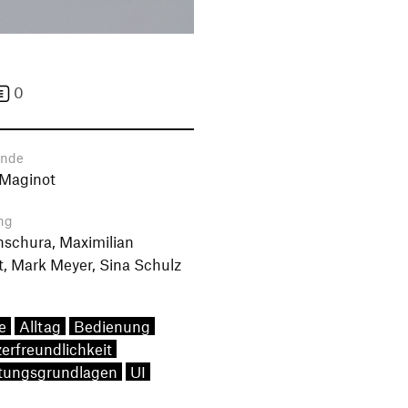
0
ende
 Maginot
ng
schura, Maximilian
t, Mark Meyer, Sina Schulz
e
Alltag
Bedienung
erfreundlichkeit
tungsgrundlagen
UI