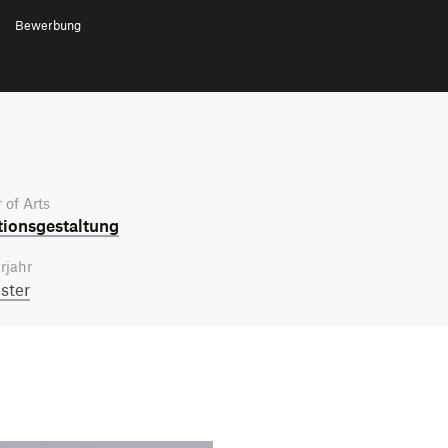
Bewerbung
 of Arts
tions­gestaltung
rjahr
ster