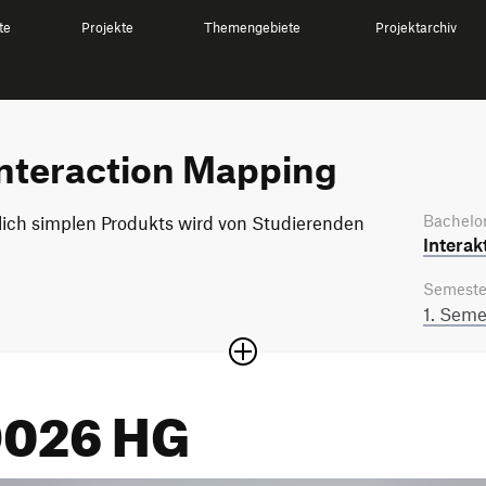
te
Projekte
Themengebiete
Projektarchiv
Interaction Mapping
Bachelor
lich simplen Produkts wird von Studierenden
Interak
Semeste
1. Seme
 9026 HG