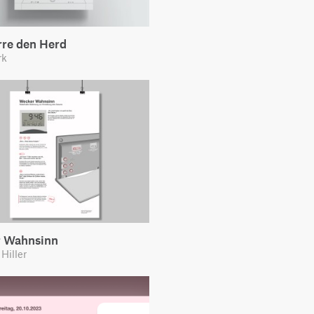
rre den Herd
rk
 Wahnsinn
Hiller