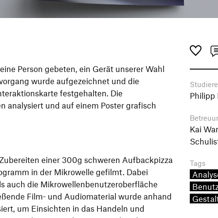
 eine Person gebeten, ein Gerät unserer Wahl
tvorgang wurde aufgezeichnet und die
Studier
Interaktionskarte festgehalten. Die
Philipp
 analysiert und auf einem Poster grafisch
Betreuu
Kai Wan
Schulis
 Zubereiten einer 300g schweren Aufbackpizza
Tags
gramm in der Mikrowelle gefilmt. Dabei
Analys
ls auch die Mikrowellenbenutzeroberfläche
Benutz
ßende Film- und Audiomaterial wurde anhand
Gestal
siert, um Einsichten in das Handeln und