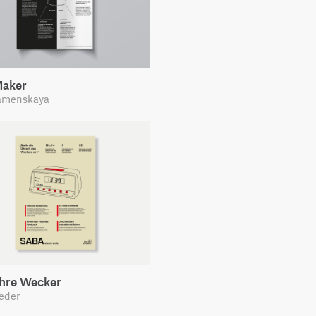
aker
amenskaya
ahre Wecker
eder