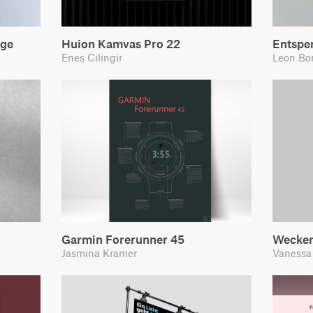
nge
Huion Kamvas Pro 22
Entspe
Enes Cilingir
Leon Bo
Garmin Forerunner 45
Wecker
Jasmina Kramer
Vanessa 