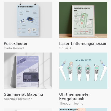
Pulsoximeter
Laser-Entfernungsmesser
Carla Konrad
Shilei Xu
Stimmgerät Mapping
Ohrthermometer
Erstgebrauch
Aurelia Eidemiller
Theodor Hoenig