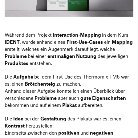
Produktgestaltung B.A.
Transfer und Kooperation
Strategische Gestaltung M.A.
Während dem Projekt
Interaction-Mapping
in dem Kurs
IDENT
, wurde anhand eines
First-Use-Cases
ein
Mapping
erstellt, welches ein Augenmerk darauf legt, welche
Probleme
bei einer
erstmaligen Nutzung
des jeweiligen
Produktes
entstehen.
Die
Aufgabe
bei dem First-Use des Thermomix TM6 war
es, einen
Brötchenteig
zu machen.
Anhand dieser Aufgabe konnte ich einen Überblick über
verschiedene
Probleme
aber auch
gute Eigenschaften
bekommen und auf einem
Plakat
aufbereiten.
Die
Idee
bei der
Gestaltung
des Plakats war es, einen
Kontrast
herzustellen:
Einerseits zwischen den
positiven
und
negativen