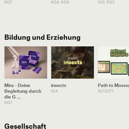
KG7
KG4, KG6
IG3, PG3
Bildung und Erziehung
Mira - Deine
insects
Path to Mossv
Begleitung durch
IG4
IG7,IOT7
die G …
KG7
Gesellschaft