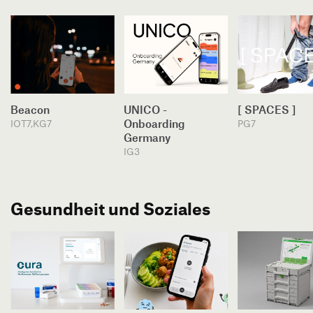
Beacon
UNICO -
[ SPACES ]
IOT7,KG7
Onboarding
PG7
Germany
IG3
Gesundheit und Soziales