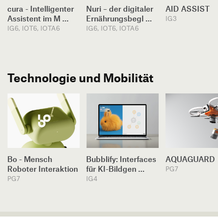
cura - Intelligenter
Nuri – der digitaler
AID ASSIST
Assistent im M …
Ernährungsbegl …
IG3
IG6, IOT6, IOTA6
IG6, IOT6, IOTA6
Technologie und Mobilität
Bo - Mensch
Bubblify: Interfaces
AQUAGUARD
Roboter Interaktion
für KI-Bildgen …
PG7
PG7
IG4