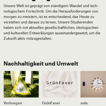
Produktgestaltung B.A.
Transfer und Kooperation
Unsere Welt ist geprägt von ständigem Wandel und tech­
Strategische Gestaltung M.A.
no­logischem Fort­schritt. Um die Heraus­forderungen von
morgen zu meistern, ist es ent­scheidend, das Heute zu
verstehen und daraus zu lernen. Unsere Studierenden
haben sich mit aktuellen gesell­schaft­lichen, ökologischen
und kulturellen Ent­wick­lungen aus­einander­gesetzt, um die
Zukunft aktiv mitzu­gestalten.
Nachhaltigkeit und Umwelt
Verborgen
GrünFaser
sola.