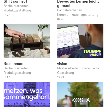
Shift connect
Bewegtes Lernen leicht
gemacht
Bachelorarbeiten
Bachelorarbeiten
Produktgestaltung
Kommunikationsgestaltung
PG7
KG7
Re.connect
vision
Bachelorarbeiten
Masterarbeiten Strategische
Produktgestaltung
Gestaltung
PG7
SG3