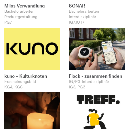
Milos Verwandlung
SONAR
Bachelorarbeiten
Bachelorarbeiten
Produktgestaltung
Interdisziplinär
PG7
IG7,IOT7
kuno – Kulturknoten
Flock - zusammen finden
Erscheinungsbild
IG/PG Interdisziplinär
KG4, KG6
IG3, PG3