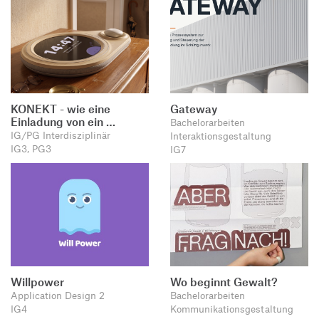
KONEKT - wie eine
Gateway
Einladung von ein …
Bachelorarbeiten
IG/PG Interdisziplinär
Interaktionsgestaltung
IG3, PG3
IG7
Willpower
Wo beginnt Gewalt?
Application Design 2
Bachelorarbeiten
IG4
Kommunikationsgestaltung