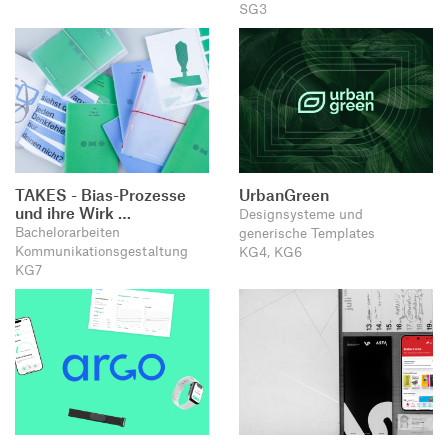
SG3
TAKES - Bias-Prozesse
UrbanGreen
und ihre Wirk …
Designsysteme und
Bachelorarbeiten
generische Templates
Kommunikationsgestaltung
KG4, KG6
KG7