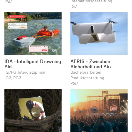
Interaktionsgestaltung
PG7
IG7
IDA - Intelligent Drowning
AERIS – Zwischen
Aid
Sicherheit und Akz …
IG/PG Interdisziplinär
Bachelorarbeiten
IG3, PG3
Produktgestaltung
PG7