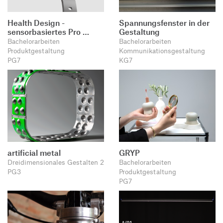
Health Design -
Spannungsfenster in der
sensorbasiertes Pro …
Gestaltung
Bachelorarbeiten
Bachelorarbeiten
Produktgestaltung
Kommunikationsgestaltung
PG7
KG7
artificial metal
GRYP
Dreidimensionales Gestalten 2
Bachelorarbeiten
PG3
Produktgestaltung
PG7