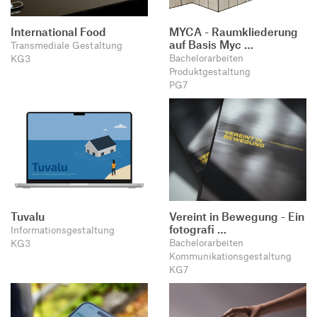
International Food
MYCA - Raumkliederung
auf Basis Myc …
Transmediale Gestaltung
Bachelorarbeiten
KG3
Produktgestaltung
PG7
Tuvalu
Vereint in Bewegung - Ein
fotografi …
Informationsgestaltung
Bachelorarbeiten
KG3
Kommunikationsgestaltung
KG7