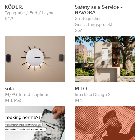
KÖDER.
Safety as a Service –
NAVORA
Typografie / Bild / Layout
Strategisches
KG2
Gestaltungsprojekt
SG1
sola.
M I O
IG/PG Interdisziplinär
Interface Design 2
IG3, PG3
IG4