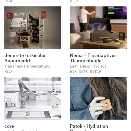
PG4
KG2
der erste türkische
Nema – Ein adaptives
Supermarkt
Therapiebeglei …
Transmediale Gestaltung
Lean Design Project
KG3
IG6, IOT6, IOTA6
core
Patok - Hydration