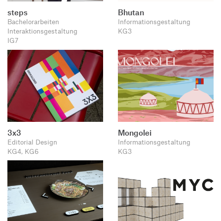
steps
Bhutan
Bachelorarbeiten
Informationsgestaltung
Interaktionsgestaltung
KG3
IG7
3x3
Mongolei
Editorial Design
Informationsgestaltung
KG4, KG6
KG3