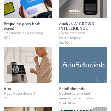
Prejudice goes both
quokka // CROWD
ways!
INTELLIGENCE
Transmediale Gestaltung
Bachelorarbeiten
KG3
Interdisziplinär
IG7,IOT7
V!ta
FeinSchmiede
Produktgestaltung 3
Designsysteme und
PG3
generische Templates
KG4, KG6