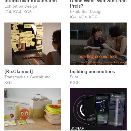
Interaktiver Kakaobaum
Deine Wahl. Wer zahlt den
Preis?
Exhibition Design
Exhibition Design
IG4, KG4, KG6
IG4, KG4, KG6
[Re:Claimed]
building connections
Transmediale Gestaltung
Film
KG3
KG3