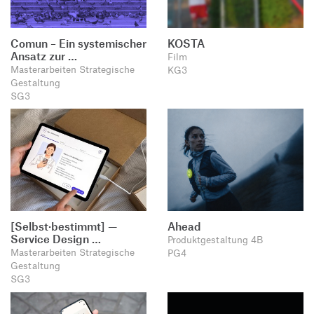
Comun – Ein systemischer
KOSTA
Ansatz zur …
Film
Masterarbeiten Strategische
KG3
Gestaltung
SG3
[Selbst·bestimmt] —
Ahead
Service Design …
Produktgestaltung 4B
Masterarbeiten Strategische
PG4
Gestaltung
SG3