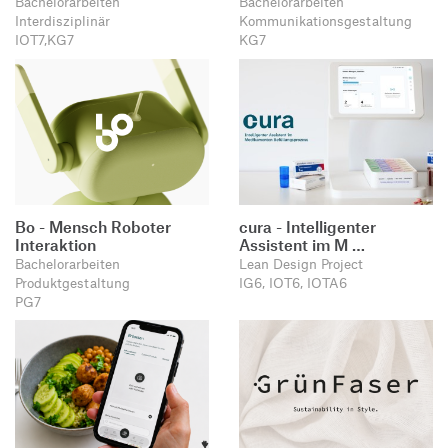
Bachelorarbeiten
Bachelorarbeiten
Produktgestaltung B.A.
Transfer und Kooperation
Interdisziplinär
Kommunikationsgestaltung
Strategische Gestaltung M.A.
IOT7,KG7
KG7
Bo - Mensch Roboter
cura - Intelligenter
Interaktion
Assistent im M …
Bachelorarbeiten
Lean Design Project
Produktgestaltung
IG6, IOT6, IOTA6
PG7