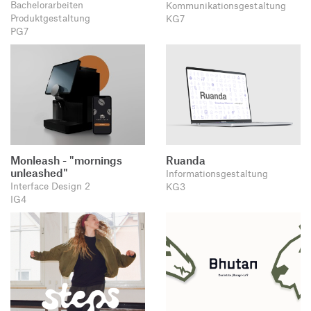
Bachelorarbeiten
Kommunikationsgestaltung
Produktgestaltung
KG7
PG7
Monleash - "mornings
Ruanda
unleashed"
Informationsgestaltung
Interface Design 2
KG3
IG4