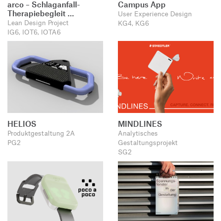
arco – Schlaganfall-
Campus App
Therapiebegleit …
User Experience Design
Lean Design Project
KG4, KG6
IG6, IOT6, IOTA6
HELIOS
MINDLINES
Produktgestaltung 2A
Analytisches
PG2
Gestaltungsprojekt
SG2