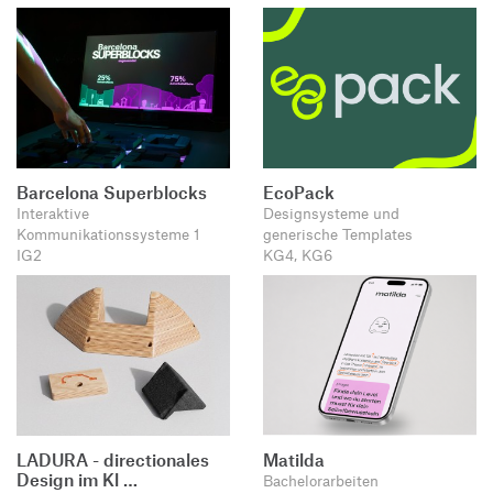
Barcelona Superblocks
EcoPack
Interaktive
Designsysteme und
Kommunikationssysteme 1
generische Templates
IG2
KG4, KG6
LADURA - directionales
Matilda
Design im Kl …
Bachelorarbeiten