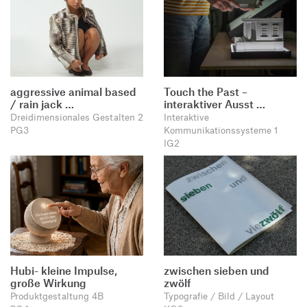
aggressive animal based
Touch the Past –
/ rain jack …
interaktiver Ausst …
Dreidimensionales Gestalten 2
Interaktive
PG3
Kommunikationssysteme 1
IG2
Hubi- kleine Impulse,
zwischen sieben und
große Wirkung
zwölf
Produktgestaltung 4B
Typografie / Bild / Layout