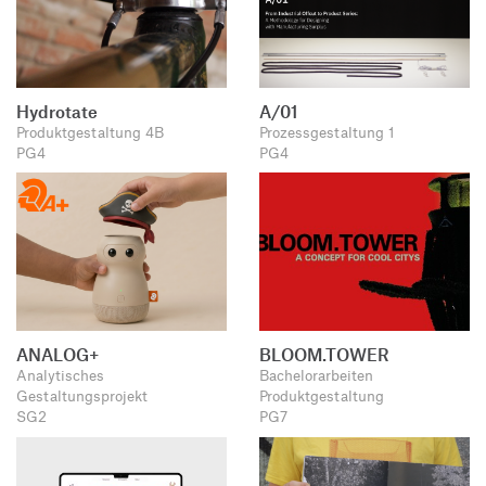
Hydrotate
A/01
Produktgestaltung 4B
Prozessgestaltung 1
PG4
PG4
ANALOG+
BLOOM.TOWER
Analytisches
Bachelorarbeiten
Gestaltungsprojekt
Produktgestaltung
SG2
PG7