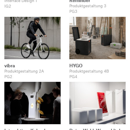
Reminder
Interface Design 1
Produktgestaltung 3
IG2
PG3
vibra
HYGO
Produktgestaltung 2A
Produktgestaltung 4B
PG2
PG4