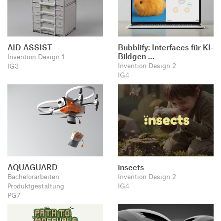
AID ASSIST
Bubblify: Interfaces für KI-
Bildgen …
Invention Design 1
Invention Design 2
IG3
IG4
AQUAGUARD
insects
Bachelorarbeiten
Invention Design 2
Produktgestaltung
IG4
PG7