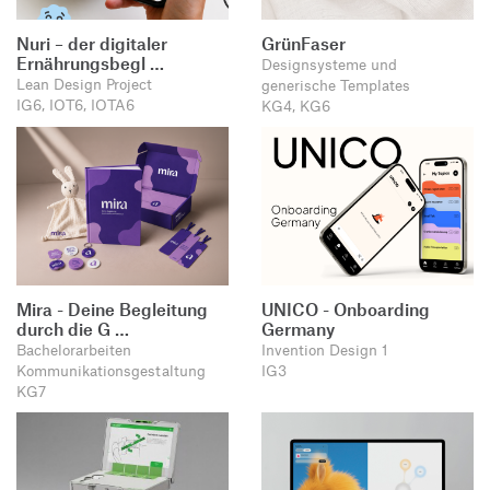
Nuri – der digitaler
GrünFaser
Ernährungsbegl …
Designsysteme und
Lean Design Project
generische Templates
IG6, IOT6, IOTA6
KG4, KG6
Mira - Deine Begleitung
UNICO - Onboarding
durch die G …
Germany
Bachelorarbeiten
Invention Design 1
Kommunikationsgestaltung
IG3
KG7