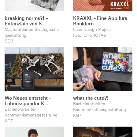
breaking norms?! –
KRAXXL - Eine App fürs
Potenziale von S …
Bouldern.
Masterarbeiten Strategische
Lean Design Project
Gestaltung
IG6, IOT6, IOTA6
SG3
Wo Neues entsteht -
what the cute?!
Lebensspender K …
Bachelorarbeiten
Bachelorarbeiten
Kommunikationsgestaltung
Kommunikationsgestaltung
KG7
KG7