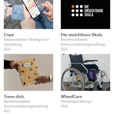
Cope
Die unsichtbare Skala
Masterarbeiten Strategische
Bachelorarbeiten
Gestaltung
Kommunikationsgestaltung
SG3
KG7
Trenn dich.
WheelCare
Bachelorarbeiten
Prozessgestaltung 1
Kommunikationsgestaltung
PG4
KG7