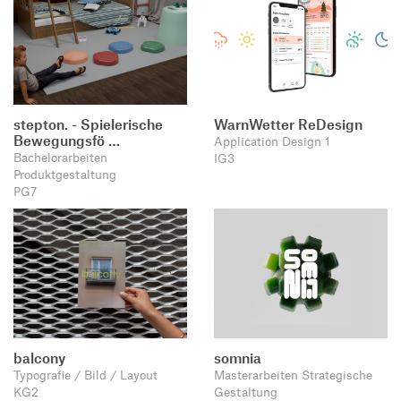
stepton. - Spielerische
WarnWetter ReDesign
Bewegungsfö …
Application Design 1
Bachelorarbeiten
IG3
Produktgestaltung
PG7
balcony
somnia
Typografie / Bild / Layout
Masterarbeiten Strategische
KG2
Gestaltung