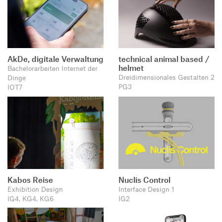
AkDe, digitale Verwaltung
technical animal based /
helmet
Bachelorarbeiten Internet der
Dreidimensionales Gestalten 2
Dinge
PG3
IOT7
Kabos Reise
Nuclis Control
Exhibition Design
Interface Design 1
IG4, KG4, KG6
IG2