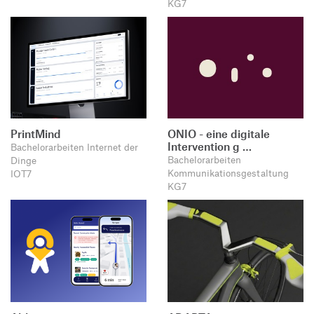
KG7
PrintMind
ONIO - eine digitale
Intervention g …
Bachelorarbeiten Internet der
Bachelorarbeiten
Dinge
Kommunikationsgestaltung
IOT7
KG7