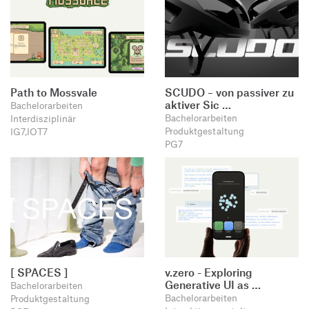
Path to Mossvale
SCUDO – von passiver zu
aktiver Sic …
Bachelorarbeiten
Bachelorarbeiten
Interdisziplinär
Produktgestaltung
IG7,IOT7
PG7
[ SPACES ]
v.zero - Exploring
Generative UI as …
Bachelorarbeiten
Bachelorarbeiten
Produktgestaltung