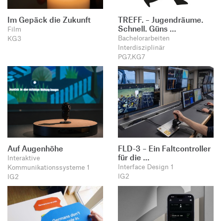
Im Gepäck die Zukunft
TREFF. – Jugendräume.
Schnell. Güns …
Film
Bachelorarbeiten
KG3
Interdisziplinär
PG7,KG7
Auf Augenhöhe
FLD-3 – Ein Faltcontroller
für die …
Interaktive
Interface Design 1
Kommunikationssysteme 1
IG2
IG2