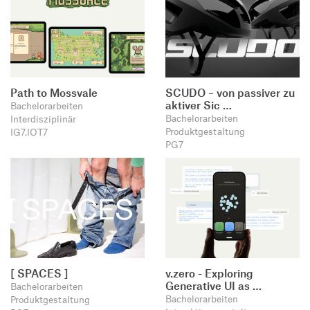
Path to Mossvale
SCUDO – von passiver zu
aktiver Sic …
Bachelorarbeiten
Bachelorarbeiten
Interdisziplinär
Produktgestaltung
IG7,IOT7
PG7
[ SPACES ]
v.zero - Exploring
Generative UI as …
Bachelorarbeiten
Bachelorarbeiten
Produktgestaltung