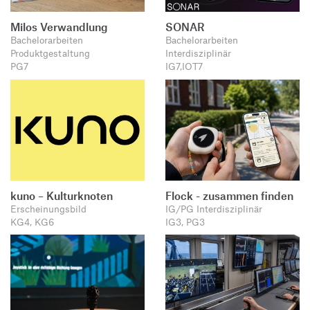
Milos Verwandlung
SONAR
Bachelorarbeiten
Bachelorarbeiten
Produktgestaltung
Interdisziplinär
PG7
IG7,IOT7
kuno – Kulturknoten
Flock - zusammen finden
Erscheinungsbild
IG/PG Interdisziplinär
KG4, KG6
IG3, PG3