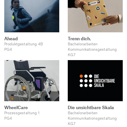
Ahead
Trenn dich.
Produktgestaltung 4B
Bachelorarbeiten
PG4
Kommunikationsgestaltung
KG7
WheelCare
Die unsichtbare Skala
Prozessgestaltung 1
Bachelorarbeiten
PG4
Kommunikationsgestaltung
KG7