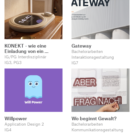
KONEKT - wie eine
Gateway
Einladung von ein …
Bachelorarbeiten
IG/PG Interdisziplinär
Interaktionsgestaltung
IG3, PG3
IG7
Willpower
Wo beginnt Gewalt?
Application Design 2
Bachelorarbeiten
IG4
Kommunikationsgestaltung