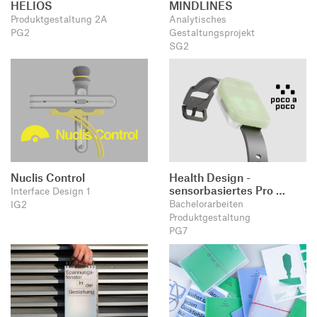
HELIOS
MINDLINES
Produktgestaltung 2A
Analytisches
PG2
Gestaltungsprojekt
SG2
Nuclis Control
Health Design -
sensorbasiertes Pro …
Interface Design 1
Bachelorarbeiten
IG2
Produktgestaltung
PG7