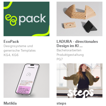
EcoPack
LADURA - directionales
Design im Kl …
Designsysteme und
Bachelorarbeiten
generische Templates
Produktgestaltung
KG4, KG6
PG7
Matilda
steps