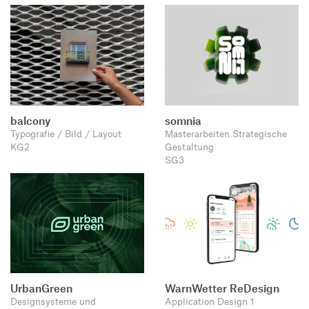
balcony
somnia
Typografie / Bild / Layout
Masterarbeiten Strategische
KG2
Gestaltung
SG3
UrbanGreen
WarnWetter ReDesign
Designsysteme und
Application Design 1