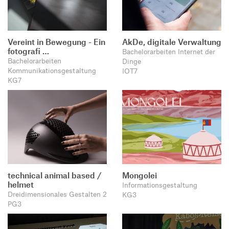
Vereint in Bewegung - Ein
AkDe, digitale Verwaltung
fotografi …
Bachelorarbeiten Internet der
Bachelorarbeiten
Dinge
Kommunikationsgestaltung
IOT7
KG7
technical animal based /
Mongolei
helmet
Informationsgestaltung
Dreidimensionales Gestalten 2
KG3
PG3