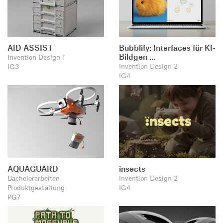
AID ASSIST
Bubblify: Interfaces für KI-
Bildgen …
Invention Design 1
Invention Design 2
IG3
IG4
AQUAGUARD
insects
Bachelorarbeiten
Invention Design 2
Produktgestaltung
IG4
PG7