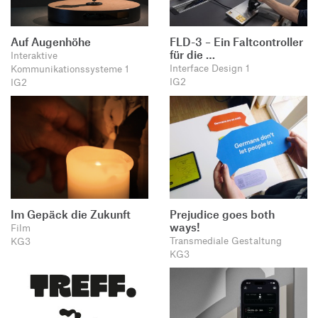
Auf Augenhöhe
FLD-3 – Ein Faltcontroller
für die …
Interaktive
Interface Design 1
Kommunikationssysteme 1
IG2
IG2
Im Gepäck die Zukunft
Prejudice goes both
ways!
Film
Transmediale Gestaltung
KG3
KG3