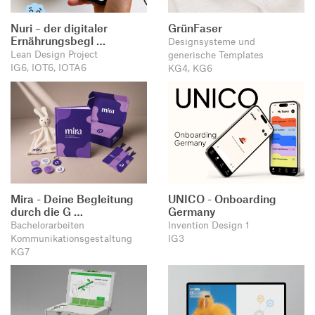
Nuri – der digitaler
GrünFaser
Ernährungsbegl …
Designsysteme und
Lean Design Project
generische Templates
IG6, IOT6, IOTA6
KG4, KG6
Mira - Deine Begleitung
UNICO - Onboarding
durch die G …
Germany
Bachelorarbeiten
Invention Design 1
Kommunikationsgestaltung
IG3
KG7