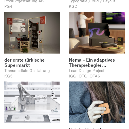
Produktgestaltung 4B
Typografie / Bild / Layout
PG4
KG2
der erste türkische
Nema – Ein adaptives
Supermarkt
Therapiebeglei …
Transmediale Gestaltung
Lean Design Project
KG3
IG6, IOT6, IOTA6