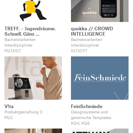
TREFF. – Jugendräume.
quokka // CROWD
Schnell. Güns …
INTELLIGENCE
Bachelorarbeiten
Bachelorarbeiten
Interdisziplinär
Interdisziplinär
PG7,KG7
IG7,IOT7
V!ta
FeinSchmiede
Produktgestaltung 3
Designsysteme und
PG3
generische Templates
KG4, KG6