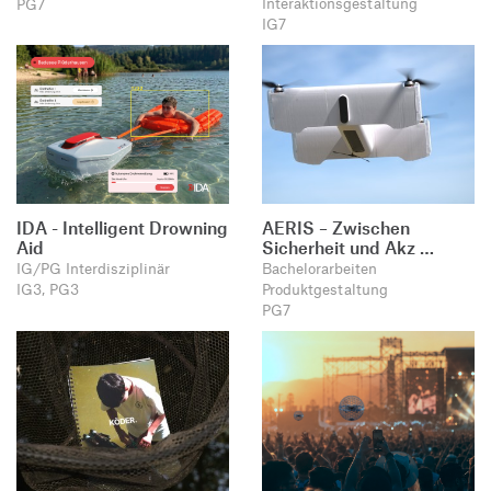
Interaktionsgestaltung
PG7
IG7
IDA - Intelligent Drowning
AERIS – Zwischen
Aid
Sicherheit und Akz …
IG/PG Interdisziplinär
Bachelorarbeiten
IG3, PG3
Produktgestaltung
PG7