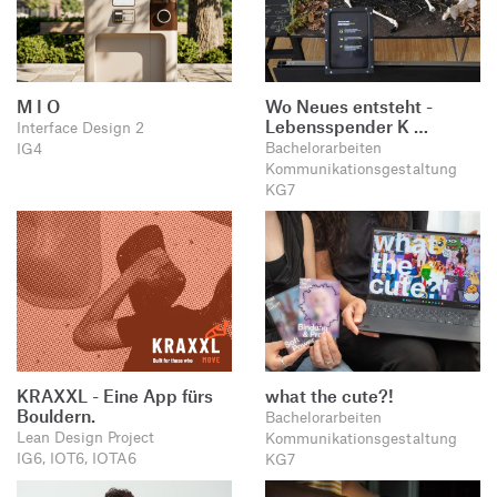
M I O
Wo Neues entsteht -
Lebensspender K …
Interface Design 2
Bachelorarbeiten
IG4
Kommunikationsgestaltung
KG7
KRAXXL - Eine App fürs
what the cute?!
Bouldern.
Bachelorarbeiten
Lean Design Project
Kommunikationsgestaltung
IG6, IOT6, IOTA6
KG7