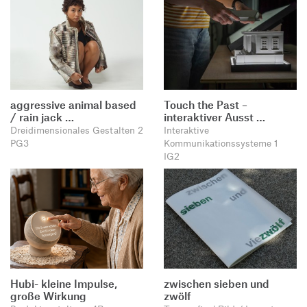
aggressive animal based
Touch the Past –
/ rain jack …
interaktiver Ausst …
Dreidimensionales Gestalten 2
Interaktive
PG3
Kommunikationssysteme 1
IG2
Hubi- kleine Impulse,
zwischen sieben und
große Wirkung
zwölf