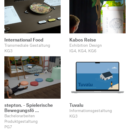
International Food
Kabos Reise
Transmediale Gestaltung
Exhibition Design
KG3
IG4, KG4, KG6
stepton. - Spielerische
Tuvalu
Bewegungsfö …
Informationsgestaltung
Bachelorarbeiten
KG3
Produktgestaltung
PG7