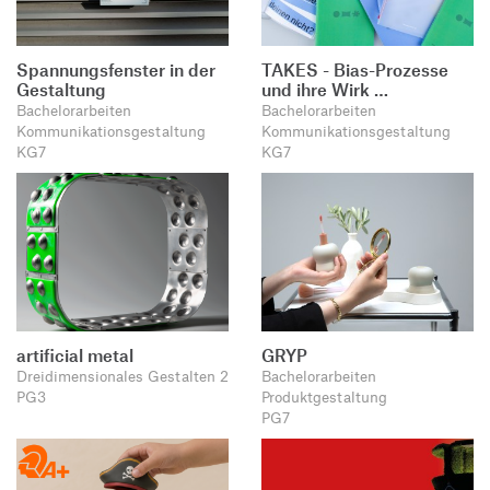
Spannungsfenster in der
TAKES - Bias-Prozesse
Gestaltung
und ihre Wirk …
Bachelorarbeiten
Bachelorarbeiten
Kommunikationsgestaltung
Kommunikationsgestaltung
KG7
KG7
artificial metal
GRYP
Dreidimensionales Gestalten 2
Bachelorarbeiten
PG3
Produktgestaltung
PG7