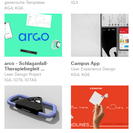
generische Templates
IG3
KG4, KG6
arco – Schlaganfall-
Campus App
Therapiebegleit …
User Experience Design
Lean Design Project
KG4, KG6
IG6, IOT6, IOTA6