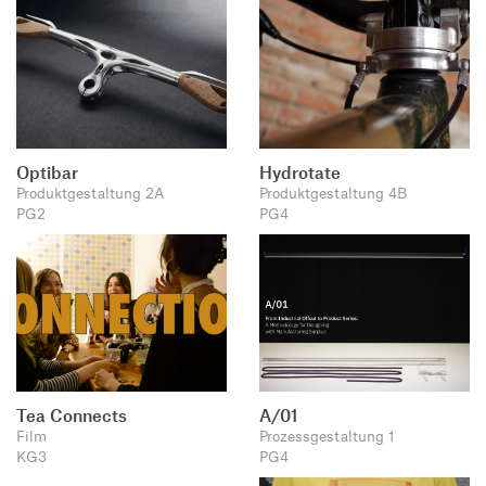
Optibar
Hydrotate
Produktgestaltung 2A
Produktgestaltung 4B
PG2
PG4
Tea Connects
A/01
Film
Prozessgestaltung 1
KG3
PG4