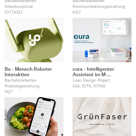
Bachelorarbeiten
Bachelorarbeiten
Produktgestaltung B.A.
Transfer und Kooperation
Interdisziplinär
Kommunikationsgestaltung
Strategische Gestaltung M.A.
IOT7,KG7
KG7
Bo - Mensch Roboter
cura - Intelligenter
Interaktion
Assistent im M …
Bachelorarbeiten
Lean Design Project
Produktgestaltung
IG6, IOT6, IOTA6
PG7