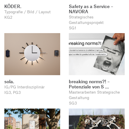
KÖDER.
Safety as a Service –
NAVORA
Typografie / Bild / Layout
Strategisches
KG2
Gestaltungsprojekt
SG1
sola.
breaking norms?! –
Potenziale von S …
IG/PG Interdisziplinär
Masterarbeiten Strategische
IG3, PG3
Gestaltung
SG3