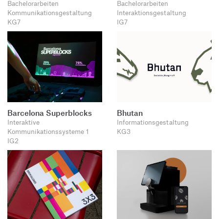
Bachelorarbeiten
Bachelorarbeiten
Kommunikationsgestaltung
Interaktionsgestaltung
KG7
IG7
Barcelona Superblocks
Bhutan
Interaktive
Informationsgestaltung
Kommunikationssysteme 1
KG3
IG2