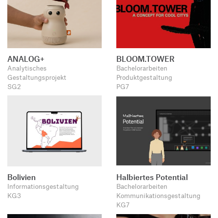
ANALOG+
BLOOM.TOWER
Analytisches
Bachelorarbeiten
Gestaltungsprojekt
Produktgestaltung
SG2
PG7
Bolivien
Halbiertes Potential
Informationsgestaltung
Bachelorarbeiten
KG3
Kommunikationsgestaltung
KG7