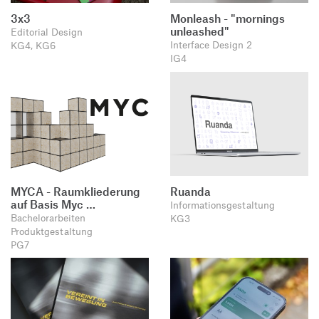
3x3
Monleash - "mornings
unleashed"
Editorial Design
Interface Design 2
KG4, KG6
IG4
MYCA - Raumkliederung
Ruanda
auf Basis Myc …
Informationsgestaltung
Bachelorarbeiten
KG3
Produktgestaltung
PG7