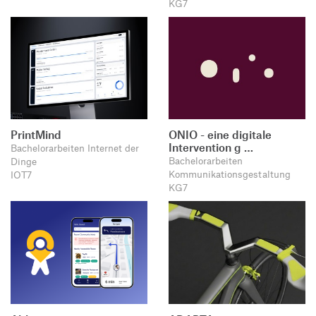
KG7
PrintMind
ONIO - eine digitale
Intervention g …
Bachelorarbeiten Internet der
Bachelorarbeiten
Dinge
Kommunikationsgestaltung
IOT7
KG7