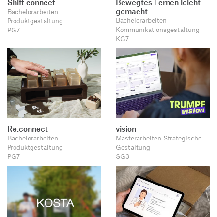
Shift connect
Bewegtes Lernen leicht
gemacht
Bachelorarbeiten
Bachelorarbeiten
Produktgestaltung
Kommunikationsgestaltung
PG7
KG7
Re.connect
vision
Bachelorarbeiten
Masterarbeiten Strategische
Produktgestaltung
Gestaltung
PG7
SG3