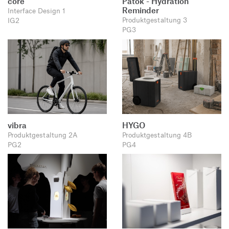
core
Patok - Hydration
Reminder
Interface Design 1
Produktgestaltung 3
IG2
PG3
vibra
HYGO
Produktgestaltung 2A
Produktgestaltung 4B
PG2
PG4