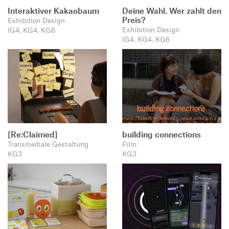
Interaktiver Kakaobaum
Deine Wahl. Wer zahlt den
Preis?
Exhibition Design
Exhibition Design
IG4, KG4, KG6
IG4, KG4, KG6
[Re:Claimed]
building connections
Transmediale Gestaltung
Film
KG3
KG3