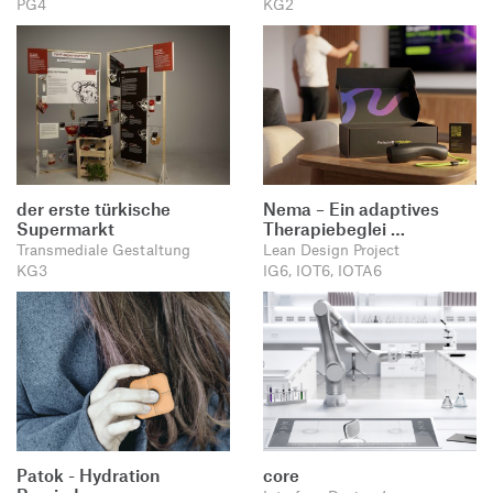
PG4
KG2
der erste türkische
Nema – Ein adaptives
Supermarkt
Therapiebeglei …
Transmediale Gestaltung
Lean Design Project
KG3
IG6, IOT6, IOTA6
Patok - Hydration
core