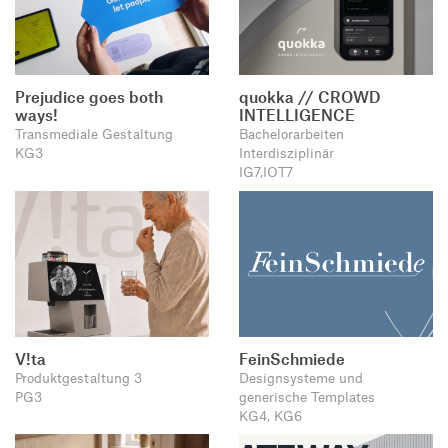
Prejudice goes both
quokka // CROWD
ways!
INTELLIGENCE
Transmediale Gestaltung
Bachelorarbeiten
KG3
Interdisziplinär
IG7,IOT7
V!ta
FeinSchmiede
Produktgestaltung 3
Designsysteme und
PG3
generische Templates
KG4, KG6