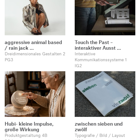
aggressive animal based
Touch the Past –
/ rain jack …
interaktiver Ausst …
Dreidimensionales Gestalten 2
Interaktive
PG3
Kommunikationssysteme 1
IG2
Hubi- kleine Impulse,
zwischen sieben und
große Wirkung
zwölf
Produktgestaltung 4B
Typografie / Bild / Layout