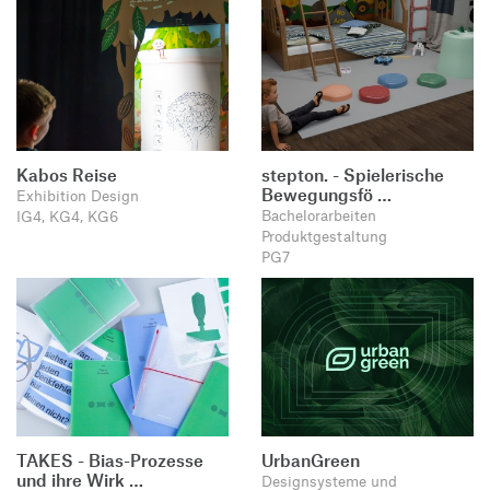
Kabos Reise
stepton. - Spielerische
Bewegungsfö …
Exhibition Design
Bachelorarbeiten
IG4, KG4, KG6
Produktgestaltung
PG7
TAKES - Bias-Prozesse
UrbanGreen
und ihre Wirk …
Designsysteme und