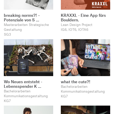
breaking norms?! –
KRAXXL - Eine App fürs
Potenziale von S …
Bouldern.
Masterarbeiten Strategische
Lean Design Project
Gestaltung
IG6, IOT6, IOTA6
SG3
Wo Neues entsteht -
what the cute?!
Lebensspender K …
Bachelorarbeiten
Bachelorarbeiten
Kommunikationsgestaltung
Kommunikationsgestaltung
KG7
KG7