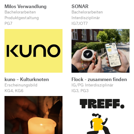
Milos Verwandlung
SONAR
Bachelorarbeiten
Bachelorarbeiten
Produktgestaltung
Interdisziplinär
PG7
IG7,IOT7
kuno – Kulturknoten
Flock - zusammen finden
Erscheinungsbild
IG/PG Interdisziplinär
KG4, KG6
IG3, PG3