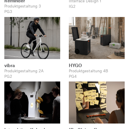
Reminder
Interface Design 1
Produktgestaltung 3
IG2
PG3
vibra
HYGO
Produktgestaltung 2A
Produktgestaltung 4B
PG2
PG4