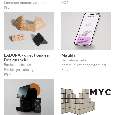
Kommunikationssysteme 1
KG3
IG2
LADURA - directionales
Matilda
Design im Kl …
Bachelorarbeiten
Bachelorarbeiten
Kommunikationsgestaltung
Produktgestaltung
KG7
PG7