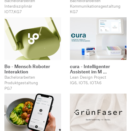
Bachelorarbeiten
Bachelorarbeiten
Produktgestaltung B.A.
Transfer und Kooperation
Interdisziplinär
Kommunikationsgestaltung
Strategische Gestaltung M.A.
IOT7,KG7
KG7
Bo - Mensch Roboter
cura - Intelligenter
Interaktion
Assistent im M …
Bachelorarbeiten
Lean Design Project
Produktgestaltung
IG6, IOT6, IOTA6
PG7