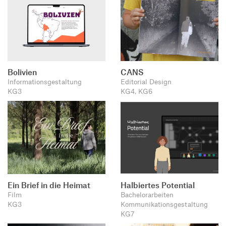
Bolivien
CANS
Informationsgestaltung
Editorial Design
KG3
KG4, KG6
Ein Brief in die Heimat
Halbiertes Potential
Film
Bachelorarbeiten
KG3
Kommunikationsgestaltung
KG7