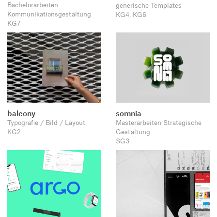
Bachelorarbeiten
generische Templates
Kommunikationsgestaltung
KG4, KG6
KG7
balcony
somnia
Typografie / Bild / Layout
Masterarbeiten Strategische
KG2
Gestaltung
SG3