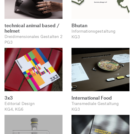
technical animal based /
Bhutan
helmet
Informationsgestaltung
Dreidimensionales Gestalten 2
KG3
PG3
3x3
International Food
Editorial Design
Transmediale Gestaltung
KG4, KG6
KG3