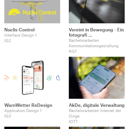
Nuclis Control
Vereint in Bewegung - Ein
fotografi …
Interface Design 1
Bachelorarbeiten
IG2
Kommunikationsgestaltung
KG7
WarnWetter ReDesign
AkDe, digitale Verwaltung
Application Design 1
Bachelorarbeiten Internet der
IG3
Dinge
IOT7