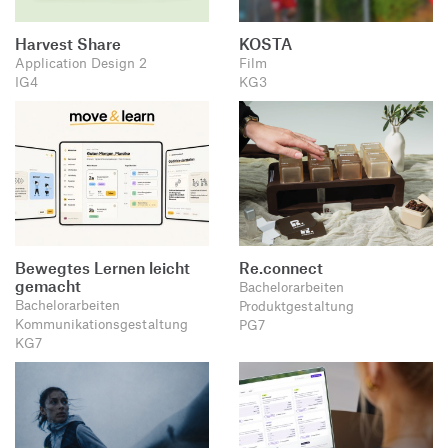
Harvest Share
KOSTA
Application Design 2
Film
IG4
KG3
Bewegtes Lernen leicht
Re.connect
gemacht
Bachelorarbeiten
Bachelorarbeiten
Produktgestaltung
Kommunikationsgestaltung
PG7
KG7