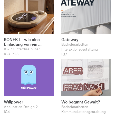
KONEKT - wie eine
Gateway
Einladung von ein …
Bachelorarbeiten
IG/PG Interdisziplinär
Interaktionsgestaltung
IG3, PG3
IG7
Willpower
Wo beginnt Gewalt?
Application Design 2
Bachelorarbeiten
IG4
Kommunikationsgestaltung