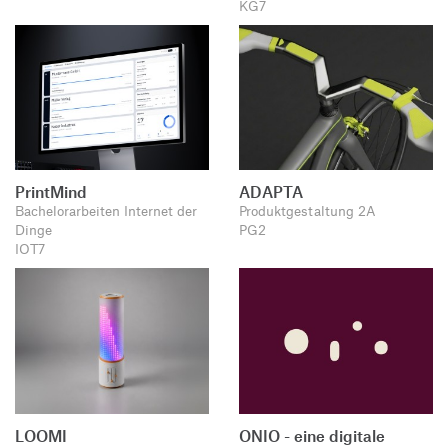
KG7
PrintMind
ADAPTA
Bachelorarbeiten Internet der
Produktgestaltung 2A
Dinge
PG2
IOT7
LOOMI
ONIO - eine digitale