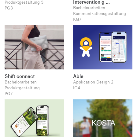
Intervention g …
Produktgestaltung 3
Bachelorarbeiten
PG3
Kommunikationsgestaltung
KG7
Shift connect
Able
Bachelorarbeiten
Application Design 2
Produktgestaltung
IG4
PG7