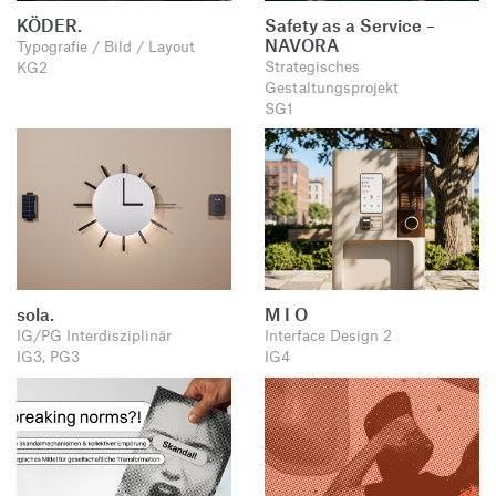
KÖDER.
Safety as a Service –
NAVORA
Typografie / Bild / Layout
Strategisches
KG2
Gestaltungsprojekt
SG1
sola.
M I O
IG/PG Interdisziplinär
Interface Design 2
IG3, PG3
IG4