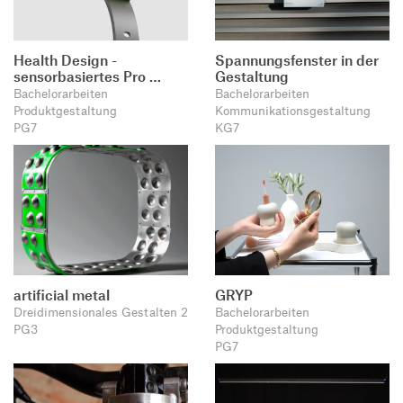
Health Design -
Spannungsfenster in der
sensorbasiertes Pro …
Gestaltung
Bachelorarbeiten
Bachelorarbeiten
Produktgestaltung
Kommunikationsgestaltung
PG7
KG7
artificial metal
GRYP
Dreidimensionales Gestalten 2
Bachelorarbeiten
PG3
Produktgestaltung
PG7