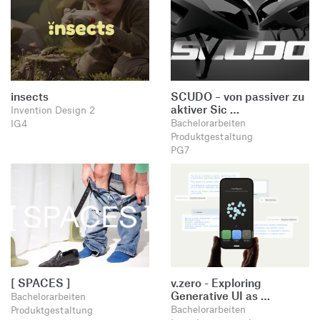
insects
SCUDO – von passiver zu
aktiver Sic …
Invention Design 2
Bachelorarbeiten
IG4
Produktgestaltung
PG7
[ SPACES ]
v.zero - Exploring
Generative UI as …
Bachelorarbeiten
Bachelorarbeiten
Produktgestaltung