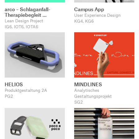
arco – Schlaganfall-
Campus App
Therapiebegleit …
User Experience Design
Lean Design Project
KG4, KG6
IG6, IOT6, IOTA6
HELIOS
MINDLINES
Produktgestaltung 2A
Analytisches
PG2
Gestaltungsprojekt
SG2