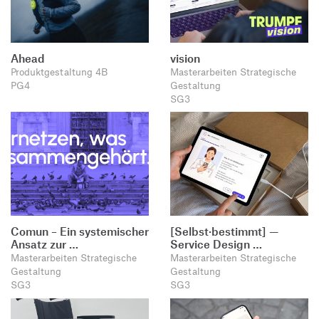
Ahead
vision
Produktgestaltung 4B
Masterarbeiten Strategische
PG4
Gestaltung
SG3
Comun – Ein systemischer
[Selbst·bestimmt] —
Ansatz zur …
Service Design …
Masterarbeiten Strategische
Masterarbeiten Strategische
Gestaltung
Gestaltung
SG3
SG3