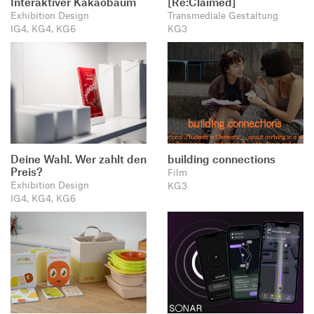
Interaktiver Kakaobaum
[Re:Claimed]
Exhibition Design
Transmediale Gestaltung
IG4, KG4, KG6
KG3
Deine Wahl. Wer zahlt den
building connections
Preis?
Film
Exhibition Design
KG3
IG4, KG4, KG6