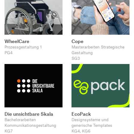
WheelCare
Cope
Prozessgestaltung 1
Masterarbeiten Strategische
PG4
Gestaltung
SG3
Die unsichtbare Skala
EcoPack
Bachelorarbeiten
Designsysteme und
Kommunikationsgestaltung
generische Templates
KG7
KG4, KG6