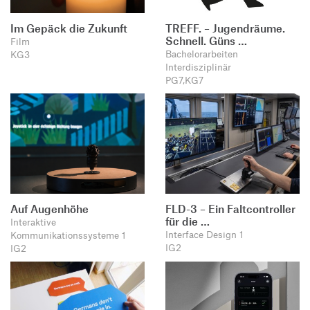
Im Gepäck die Zukunft
TREFF. – Jugendräume.
Schnell. Güns …
Film
Bachelorarbeiten
KG3
Interdisziplinär
PG7,KG7
Auf Augenhöhe
FLD-3 – Ein Faltcontroller
für die …
Interaktive
Interface Design 1
Kommunikationssysteme 1
IG2
IG2