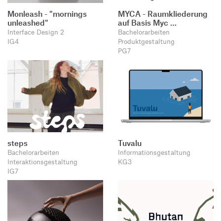
Monleash - "mornings
MYCA - Raumkliederung
unleashed"
auf Basis Myc …
Interface Design 2
Bachelorarbeiten
IG4
Produktgestaltung
PG7
steps
Tuvalu
Bachelorarbeiten
Informationsgestaltung
Interaktionsgestaltung
KG3
IG7