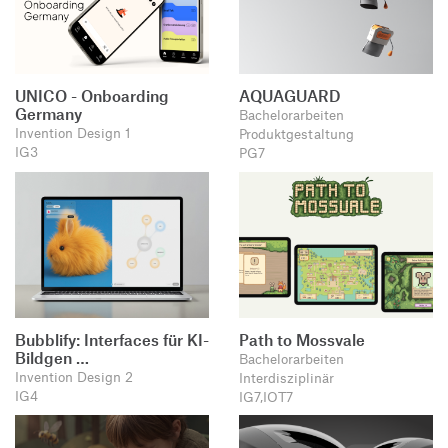
UNICO - Onboarding
AQUAGUARD
Germany
Bachelorarbeiten
Invention Design 1
Produktgestaltung
IG3
PG7
Bubblify: Interfaces für KI-
Path to Mossvale
Bildgen …
Bachelorarbeiten
Invention Design 2
Interdisziplinär
IG4
IG7,IOT7