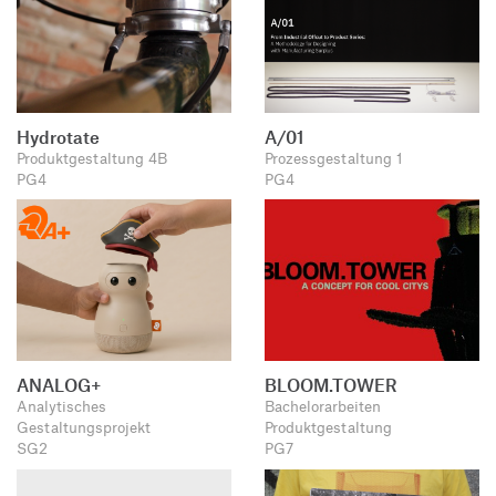
Hydrotate
A/01
Produktgestaltung 4B
Prozessgestaltung 1
PG4
PG4
ANALOG+
BLOOM.TOWER
Analytisches
Bachelorarbeiten
Gestaltungsprojekt
Produktgestaltung
SG2
PG7