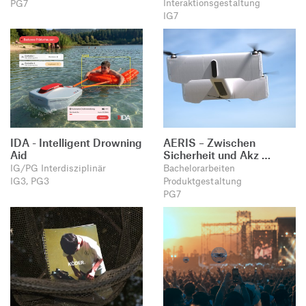
Interaktionsgestaltung
PG7
IG7
IDA - Intelligent Drowning
AERIS – Zwischen
Aid
Sicherheit und Akz …
IG/PG Interdisziplinär
Bachelorarbeiten
IG3, PG3
Produktgestaltung
PG7