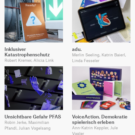
Inklusiver
adu.
Katastrophenschutz
Merlin Seeling, Katrin Baierl,
Robert Kremer, Alicia Link
Linda Fesseler
Unsichtbare Gefahr PFAS
VoiceAction. Demokratie
spielerisch erleben
Robin Jerke, Maximilian
Ann-Katrin Keppler, Jule
Pfandl, Julian Vogelsang
Vogler