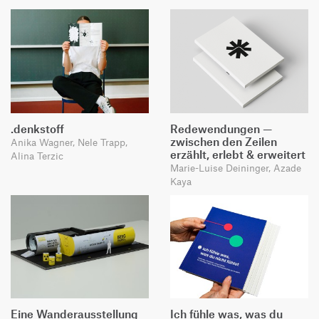
.denkstoff
Redewendungen —
zwischen den Zeilen
Anika Wagner, Nele Trapp,
erzählt, erlebt & erweitert
Alina Terzic
Marie-Luise Deininger, Azade
Kaya
Eine Wanderausstellung
Ich fühle was, was du