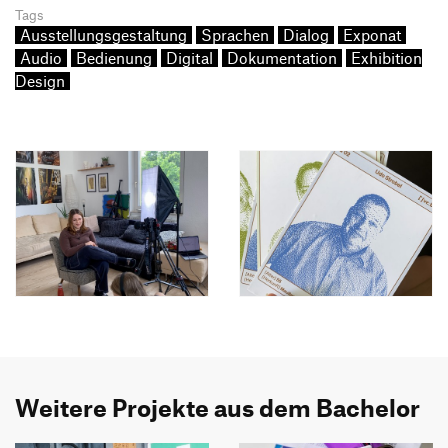
Tags
Ausstellungsgestaltung
Sprachen
Dialog
Exponat
Audio
Bedienung
Digital
Dokumentation
Exhibition
Design
Weitere Projekte aus dem Bachelor