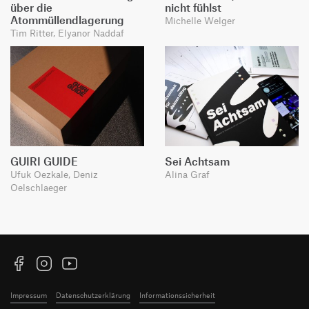
über die
nicht fühlst
Atommüllendlagerung
Michelle Welger
Tim Ritter, Elyanor Naddaf
GUIRI GUIDE
Sei Achtsam
Ufuk Oezkale, Deniz
Alina Graf
Oelschlaeger
Facebook
Instagram
YouTube
Impressum
Datenschutzerklärung
Informationssicherheit