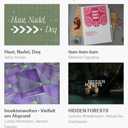
Haut, Nadel, Deq
ñum ñum ñum
Selin Arslan
Melanie Figueroa
Insektenwelten • Vielfalt
HIDDEN FORESTS
am Abgrund
Justine Wiedemann, Natascha
Linda Hartmann, Jasmin
Donhauser
Fassler